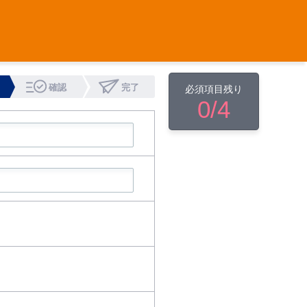
確認
完了
必須項目残り
0
/4