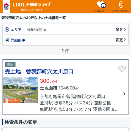
0
お気に入り
お問い合わせ
曽我部町穴太の30坪以上の土地情報一覧
変更
エリア
曽我部町穴太
変更
詳細条件
1
件
売地
売土地 曽我部町穴太川原口
300
万円
土地面積
1046.00㎡
京都府亀岡市曽我部町穴太河原口
並河駅 徒歩38分 バス24分 運動公園ターミナル下車 徒歩2分
亀岡駅 徒歩53分 バス17分 運動公園ターミナル下車 徒歩3分
検索条件の変更