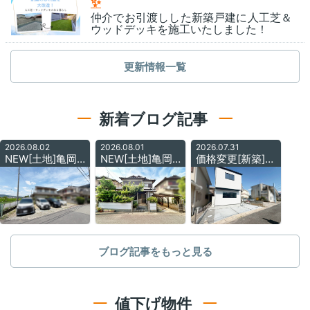
✨
仲介でお引渡しした新築戸建に人工芝＆
ウッドデッキを施工いたしました！
更新情報一覧
新着ブログ記事
2026.08.02
2026.08.01
2026.07.31
NEW[土地]亀岡市篠町
NEW[土地]亀岡市篠町
価格変更[新築]亀岡市下矢田町
ブログ記事をもっと見る
値下げ物件