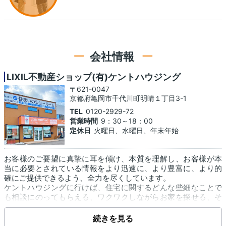
会社情報
LIXIL不動産ショップ(有)ケントハウジング
〒621-0047
京都府亀岡市千代川町明晴１丁目3-1
TEL
0120-2929-72
営業時間
9：30～18：00
定休日
火曜日、水曜日、年末年始
お客様のご要望に真摯に耳を傾け、本質を理解し、お客様が本
当に必要とされている情報をより迅速に、より豊富に、より的
確にご提供できるよう、全力を尽くしています。
ケントハウジングに行けば、住宅に関するどんな些細なことで
も相談にのってもらえる、ワクワクしながらお家を探せる、そ
んなお店づくりを心掛けています。
続きを見る