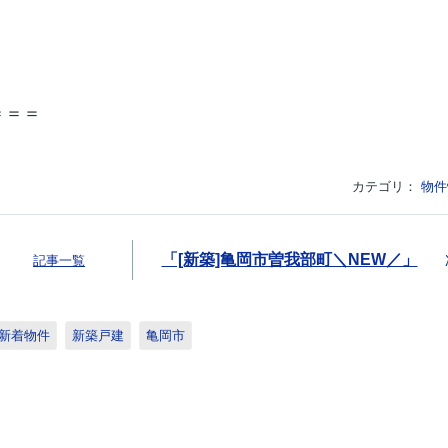
＝＝＝
カテゴリ：
物件
「[新築]亀岡市曽我部町＼NEW／」
記事一覧
新着物件
新築戸建
亀岡市