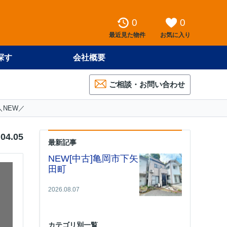
0
0
最近見た物件
お気に入り
探す
会社概要
ご相談・お問い合わせ
＼NEW／
.04.05
最新記事
NEW[中古]亀岡市下矢
田町
2026.08.07
カテゴリ別一覧