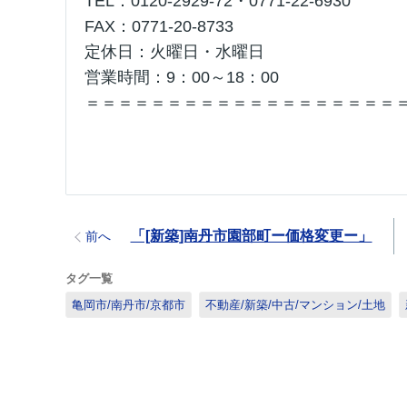
TEL：0120-2929-72・0771-22-6930
FAX：0771-20-8733
定休日：火曜日・水曜日
営業時間：9：00～18：00
＝＝＝＝＝＝＝＝＝＝＝＝＝＝＝＝＝＝＝
「[新築]南丹市園部町ー価格変更ー」
前へ
タグ一覧
亀岡市/南丹市/京都市
不動産/新築/中古/マンション/土地