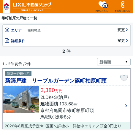
0
お気に入り
お問い合わせ
篠町柏原の戸建て一覧
変更
エリア
篠町柏原
変更
詳細条件
2
件
1～2件表示 /2件
新築一戸建住宅
新築戸建 リーブルガーデン篠町柏原町頭
3,380
万円
2LDK+S(納戸)
建物面積
103.68㎡
京都府亀岡市篠町柏原町頭
馬堀駅 徒歩8分
2026年8月完成予定☆1区画＼詳徳小・詳徳中エリア／頭金0円より月々のお支払い8.5万円から