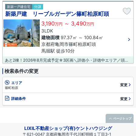
分譲
新築一戸建住宅
新築戸建 リーブルガーデン篠町柏原町頭
3,190
～ 3,490
万円
万円
3LDK
建物面積
97.37㎡ ～ 100.84㎡
京都府亀岡市篠町柏原町頭
馬堀駅 徒歩10分
あと2棟！2026年8月完成予定☆3区画＼詳徳小・詳徳中エリア／頭金0円より月々のお支払い7.9万円から
検索条件の変更
エリア
変更
篠町柏原
詳細条件
変更
ページトップ
LIXIL不動産ショップ(有)ケントハウジング
〒621-0047 京都府亀岡市千代川町明晴１丁目3-1