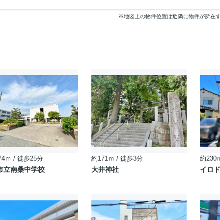
※地図上の物件位置は近隣に物件が所在
74ｍ / 徒歩25分
約171ｍ / 徒歩3分
約230
市立南桑中学校
大井神社
イロ