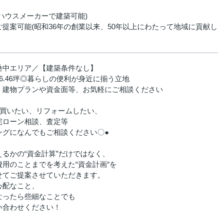
ハウスメーカーで建築可能)
提案可能(昭和36年の創業以来、50年以上にわたって地域に貢献
桑中エリア／【建築条件なし】
6.46坪◎暮らしの便利が身近に揃う立地
、建物プランや資金面等、お気軽にご相談ください
、買いたい、リフォームしたい、
宅ローン相談、査定等
ングになんでもご相談ください〇●
るかの“資金計算”だけではなく、
用のことまでを考えた“資金計画“を
せてご提案させていただきます。
心配なこと、
なったら些細なことでも
い合わせください！