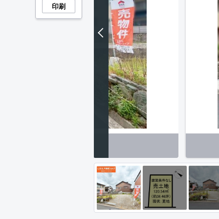
印刷
含む現地写真】