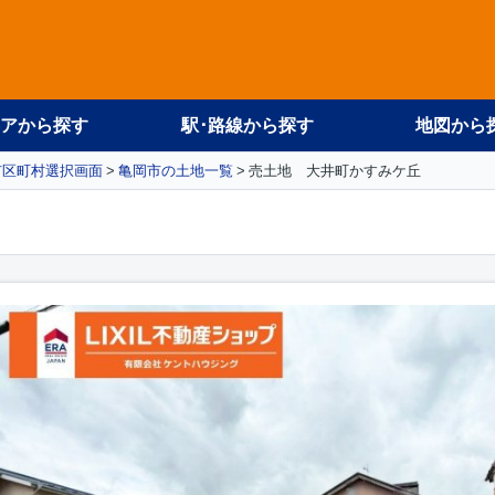
アから探す
駅･路線から探す
地図から
市区町村選択画面
亀岡市の土地一覧
売土地 大井町かすみケ丘