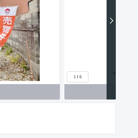
1
/
6