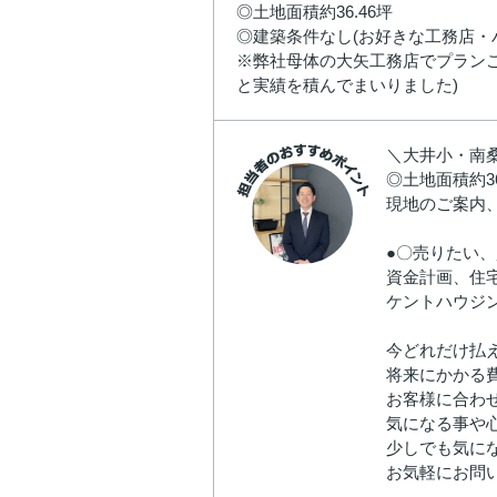
◎土地面積約36.46坪
◎建築条件なし(お好きな工務店・
※弊社母体の大矢工務店でプランご
と実績を積んでまいりました)
＼大井小・南
◎土地面積約3
現地のご案内
●〇売りたい
資金計画、住
ケントハウジ
今どれだけ払え
将来にかかる費
お客様に合わ
気になる事や
少しでも気に
お気軽にお問