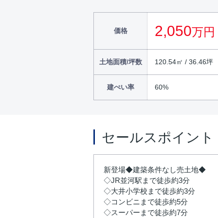
2,050
万円
価格
土地面積/坪数
120.54㎡ / 36.46坪
建ぺい率
60%
セールスポイント
新登場◆建築条件なし売土地◆
◇JR並河駅まで徒歩約3分
◇大井小学校まで徒歩約3分
◇コンビニまで徒歩約5分
◇スーパーまで徒歩約7分