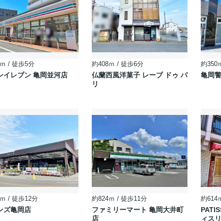
ｍ / 徒歩5分
約408ｍ / 徒歩6分
約350
ンイレブン 亀岡並河店
仏蘭西風洋菓子 レーブ ドゥ パ
亀岡警
リ
ｍ / 徒歩12分
約824ｍ / 徒歩11分
約614
ンズ亀岡店
ファミリーマート 亀岡大井町
PATIS
店
ィスリ