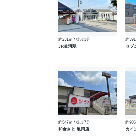
約231ｍ / 徒歩3分
約391
JR並河駅
セブ
約547ｍ / 徒歩7分
約905
和食さと 亀岡店
カイ