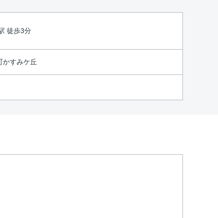
駅 徒歩3分
町かすみケ丘