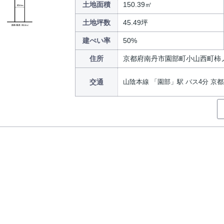
土地面積
150.39㎡
土地坪数
45.49坪
建ぺい率
50%
住所
京都府南丹市園部町小山西町柿
交通
山陰本線 「園部」駅 バス4分 京