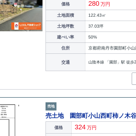
280
価格
万円
土地面積
122.43㎡
土地坪数
37.03坪
建ぺい率
50%
住所
京都府南丹市園部町小山
交通
山陰本線 「園部」駅 徒歩2
売地
売土地 園部町小山西町柿ノ木
324
価格
万円