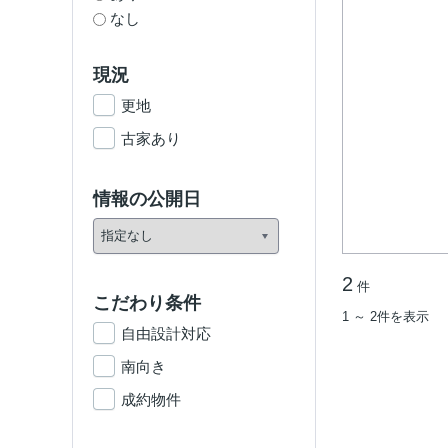
なし
現況
更地
古家あり
情報の公開日
2
件
こだわり条件
1 ～ 2件を表示
自由設計対応
南向き
成約物件