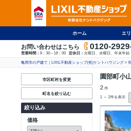
ホーム
エリ
0120-2929
お問い合わせはこちら
営業時間：
9：30～18：00
定休日：
火曜日、水曜日、年末年始
亀岡市の戸建て｜LIXIL不動産ショップ(有)ケントハウジング
園部町小
市区町村を変更
2
件
町名を絞り込む
1 ～ 2件を表示
絞り込み
価格