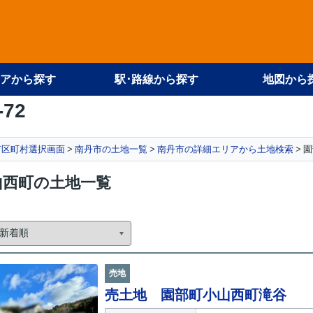
アから探す
駅･路線から探す
地図から
-72
市区町村選択画面
南丹市の土地一覧
南丹市の詳細エリアから土地検索
園
山西町の土地一覧
売地
売土地 園部町小山西町滝谷