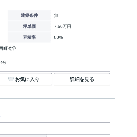
建築条件
無
坪単価
7.56万円
容積率
80%
西町滝谷
4分
お気に入り
詳細を見る
谷