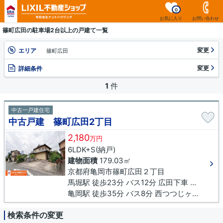
0
お気に入り
お問い合わせ
篠町広田の駐車場2台以上の戸建て一覧
変更
エリア
篠町広田
変更
詳細条件
1
件
中古一戸建住宅
中古戸建 篠町広田2丁目
2,180
万円
6LDK+S(納戸)
建物面積
179.03㎡
京都府亀岡市篠町広田２丁目
馬堀駅 徒歩23分 バス12分 広田下車 徒歩3分
亀岡駅 徒歩35分 バス8分 西つつじヶ丘下車 徒歩8分
検索条件の変更