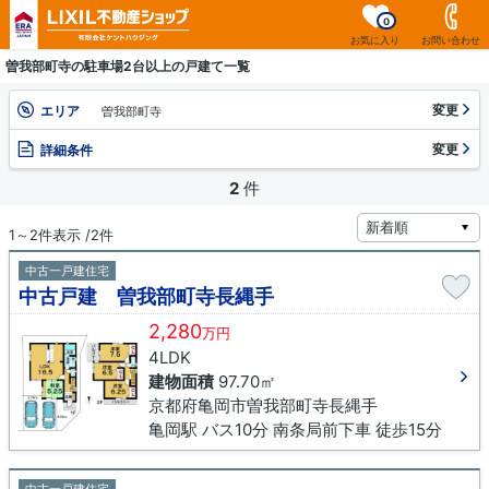
0
お気に入り
お問い合わせ
曽我部町寺の駐車場2台以上の戸建て一覧
変更
エリア
曽我部町寺
変更
詳細条件
2
件
1～2件表示 /2件
中古一戸建住宅
中古戸建 曽我部町寺長縄手
2,280
万円
4LDK
建物面積
97.70㎡
京都府亀岡市曽我部町寺長縄手
亀岡駅 バス10分 南条局前下車 徒歩15分