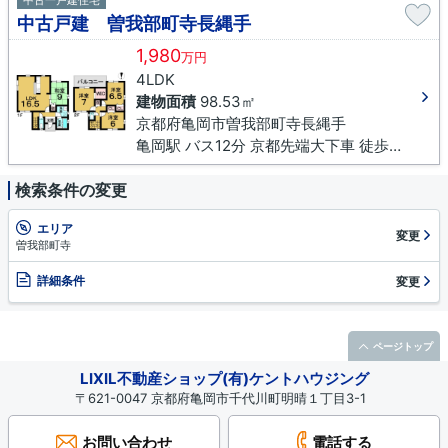
中古一戸建住宅
中古戸建 曽我部町寺長縄手
1,980
万円
4LDK
建物面積
98.53㎡
京都府亀岡市曽我部町寺長縄手
亀岡駅 バス12分 京都先端大下車 徒歩15分
検索条件の変更
エリア
変更
曽我部町寺
詳細条件
変更
ページトップ
LIXIL不動産ショップ(有)ケントハウジング
〒621-0047 京都府亀岡市千代川町明晴１丁目3-1
お問い合わせ
電話する