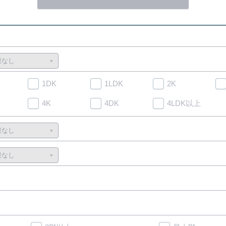
1DK
1LDK
2K
4K
4DK
4LDK以上