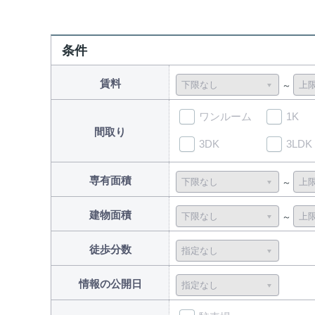
条件
賃料
ワンルーム
1K
間取り
3DK
3LDK
専有面積
建物面積
徒歩分数
情報の公開日