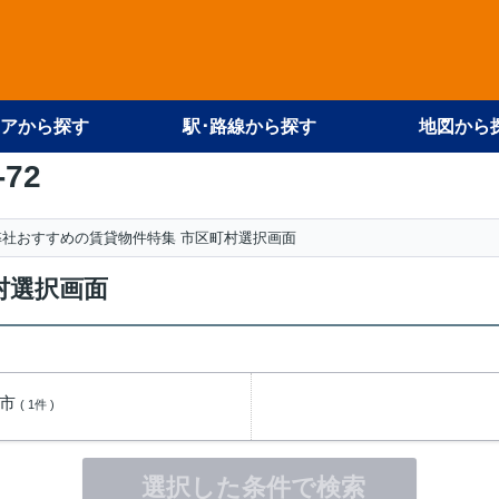
アから探す
駅･路線から探す
地図から
-72
弊社おすすめの賃貸物件特集 市区町村選択画面
村選択画面
丹市
( 1件 )
選択した条件で検索