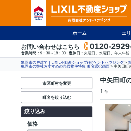
ホーム
エリ
0120-2929
お問い合わせはこちら
営業時間：
9：30～18：00
定休日：
火曜日、水曜日、年末年始
亀岡市の戸建て｜LIXIL不動産ショップ(有)ケントハウジング
亀岡市の弊社おすすめの売買物件特集 町名選択画面
中矢田町
中矢田町
市区町村を変更
1
件
町名を絞り込む
絞り込み
価格