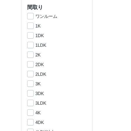
間取り
ワンルーム
1K
1DK
1LDK
2K
2DK
2LDK
3K
3DK
3LDK
4K
4DK