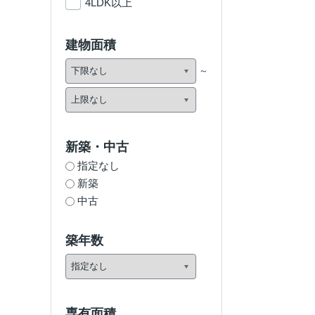
4LDK以上
建物面積
新築・中古
指定なし
新築
中古
築年数
専有面積