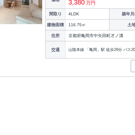
3,380
万円
間取り
4LDK
築年月
建物面積
116.75㎡
土
住所
京都府亀岡市中矢田町才ノ溝
交通
山陰本線 「亀岡」駅 徒歩29分 バス