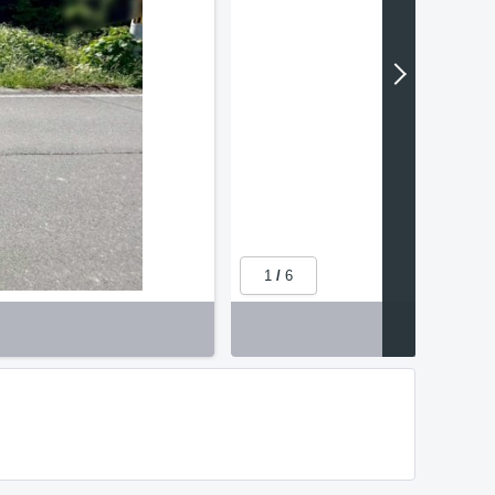
1
/
6