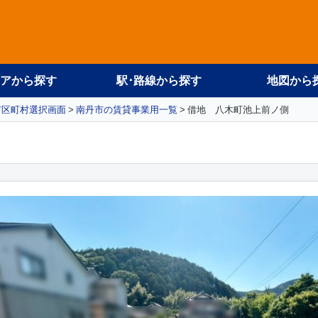
アから探す
駅･路線から探す
地図から
市区町村選択画面
南丹市の賃貸事業用一覧
借地 八木町池上前ノ側