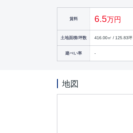
6.5
万円
賃料
土地面積/坪数
416.00㎡ / 125.83坪
建ぺい率
地図