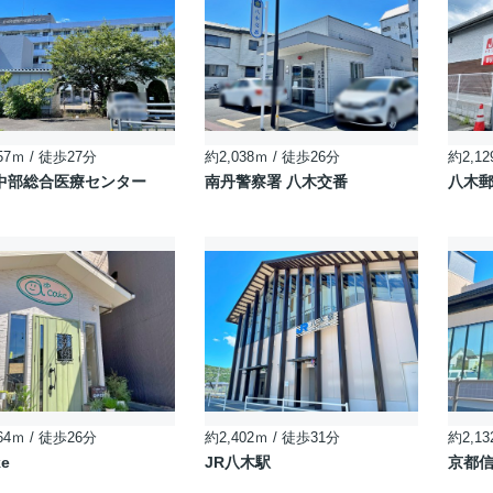
57ｍ / 徒歩27分
約2,038ｍ / 徒歩26分
約2,12
中部総合医療センター
南丹警察署 八木交番
八木
64ｍ / 徒歩26分
約2,402ｍ / 徒歩31分
約2,13
ke
JR八木駅
京都