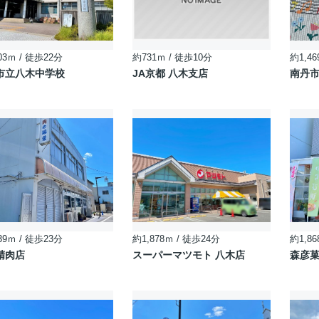
03ｍ / 徒歩22分
約731ｍ / 徒歩10分
約1,46
市立八木中学校
JA京都 八木支店
南丹
39ｍ / 徒歩23分
約1,878ｍ / 徒歩24分
約1,86
精肉店
スーパーマツモト 八木店
森彦