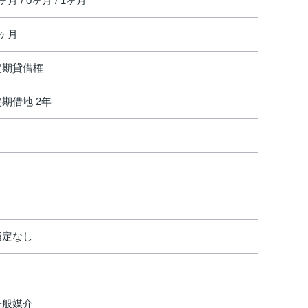
ヶ月 / 0ヶ月 / 1ヶ月
0ヶ月
定期貸借権
定期借地 2年
指定なし
一般媒介