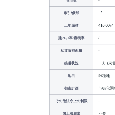
管理費
- / -
敷引/償却
416.00㎡
土地面積
/
建ぺい率/容積率
私道負担面積
一方 (東側
接道状況
雑種地
地目
市街化調
都市計画
その他法令上の制限
不要
国土法届出