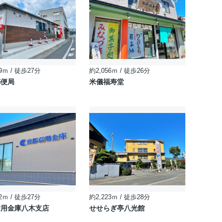
9ｍ / 徒歩27分
約2,056ｍ / 徒歩26分
郵便局
米儀福寿堂
2ｍ / 徒歩27分
約2,223ｍ / 徒歩28分
信用金庫八木支店
せせらぎ亭八光館