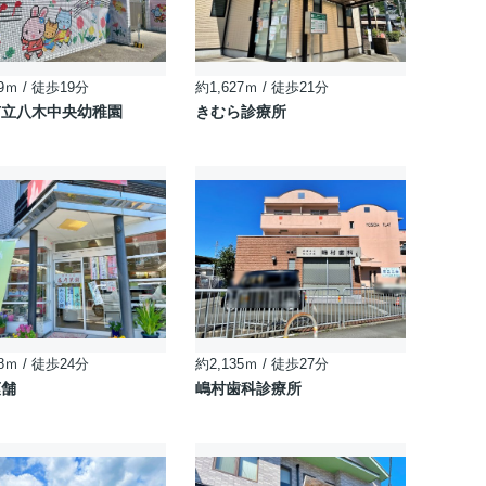
9ｍ / 徒歩19分
約1,627ｍ / 徒歩21分
市立八木中央幼稚園
きむら診療所
8ｍ / 徒歩24分
約2,135ｍ / 徒歩27分
菓舗
嶋村歯科診療所