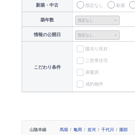
新築・中古
指定なし
新築
築年数
情報の公開日
陽当り良好
二世帯住宅
こだわり条件
床暖房
成約物件
山陰本線
馬堀
亀岡
並河
千代川
園部