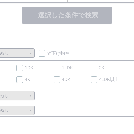
選択した条件で検索
値下げ物件
1DK
1LDK
2K
4K
4DK
4LDK以上