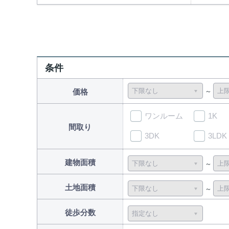
条件
価格
ワンルーム
1K
間取り
3DK
3LDK
建物面積
土地面積
徒歩分数