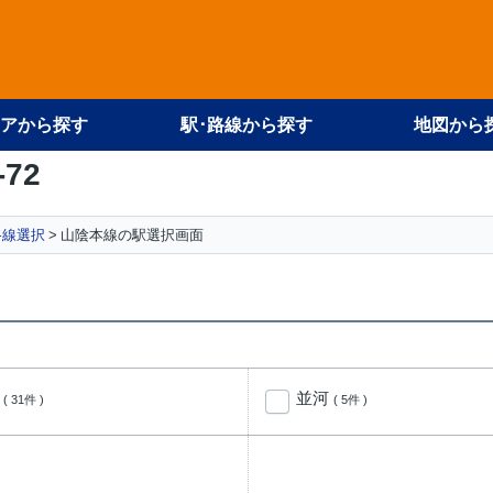
アから探す
駅･路線から探す
地図から
-72
路線選択
山陰本線の駅選択画面
岡
並河
( 31件 )
( 5件 )