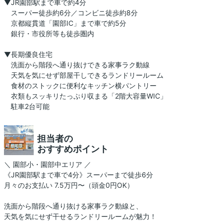
▼JR園部駅まで車で約4分
スーパー徒歩約6分／コンビニ徒歩約8分
京都縦貫道「園部IC」まで車で約5分
銀行・市役所等も徒歩圏内
▼長期優良住宅
洗面から階段へ通り抜けできる家事ラク動線
天気を気にせず部屋干しできるランドリールーム
食材のストックに便利なキッチン横パントリー
衣類もスッキリたっぷり収まる「2階大容量WIC」
駐車2台可能
担当者の
おすすめポイント
＼ 園部小・園部中エリア ／
《JR園部駅まで車で4分》スーパーまで徒歩6分
月々のお支払い 7.5万円〜（頭金0円OK）
洗面から階段へ通り抜ける家事ラク動線と、
天気を気にせず干せるランドリールームが魅力！