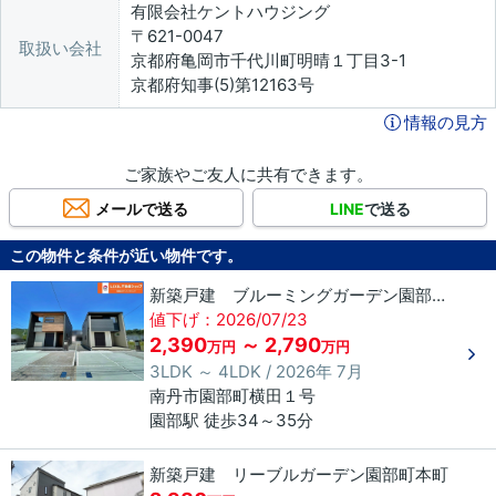
有限会社ケントハウジング
〒621-0047
取扱い会社
京都府亀岡市千代川町明晴１丁目3-1
京都府知事(5)第12163号
情報の見方
ご家族やご友人に共有できます。
メールで送る
LINE
で送る
この物件と条件が近い物件です。
新築戸建 ブルーミングガーデン園部町横田1号2期
値下げ：2026/07/23
2,390
～ 2,790
万円
万円
3LDK ～ 4LDK / 2026年 7月
南丹市
園部町横田
１号
園部駅 徒歩34～35分
新築戸建 リーブルガーデン園部町本町