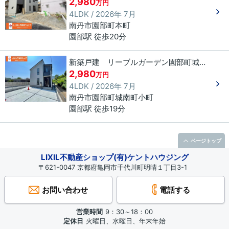
2,980
万円
4LDK / 2026年 7月
南丹市
園部町本町
園部駅 徒歩20分
新築戸建 リーブルガーデン園部町城南町
2,980
万円
4LDK / 2026年 7月
南丹市
園部町城南町
小町
園部駅 徒歩19分
ページトップ
LIXIL不動産ショップ(有)ケントハウジング
〒621-0047 京都府亀岡市千代川町明晴１丁目3-1
お問い合わせ
電話する
営業時間
9：30～18：00
定休日
火曜日、水曜日、年末年始