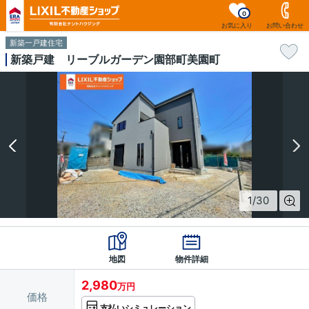
0
お気に入り
お問い合わせ
新築一戸建住宅
新築戸建 リーブルガーデン園部町美園町
1
/
30
地図
物件詳細
2,980
万円
価格
支払いシミュレーション