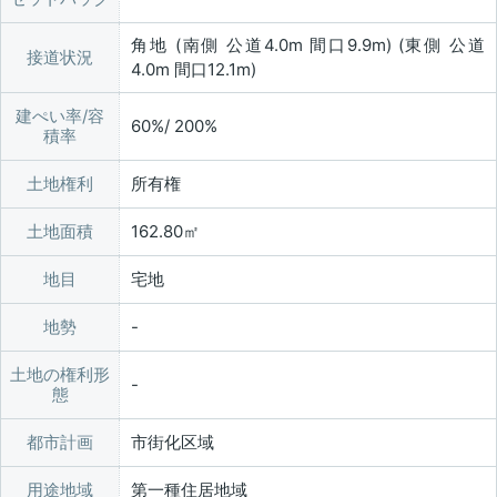
角地 (南側 公道4.0m 間口9.9m) (東側 公道
接道状況
4.0m 間口12.1m)
建ぺい率/容
60%/ 200%
積率
土地権利
所有権
土地面積
162.80㎡
地目
宅地
地勢
土地の権利形
態
都市計画
市街化区域
用途地域
第一種住居地域