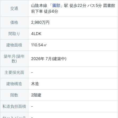
山陰本線 「
園部
」駅 徒歩22分 バス5分 図書館
交通
前下車 徒歩6分
価格
2,980万円
間取り
4LDK
建物面積
110.54㎡
築年月(築年
2026年 7月(建築中)
数)
主要採光面
建物構造
木造
階数
2階建
私道負担面積
セットバック