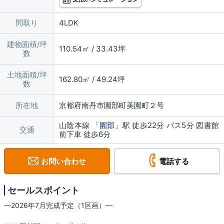
間取り
4LDK
建物面積/坪
110.54㎡ / 33.43坪
数
土地面積/坪
162.80㎡ / 49.24坪
数
所在地
京都府南丹市園部町美園町２号
山陰本線 「
園部
」駅 徒歩22分 バス5分 図書館
交通
前下車 徒歩6分
お問い合わせ
電話する
セールスポイント
―2026年7月完成予定（1区画）―