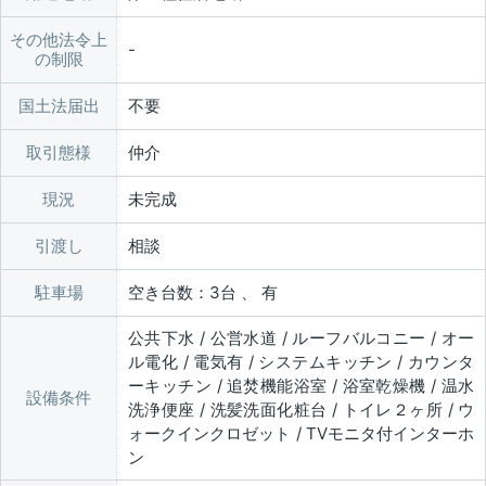
その他法令上
の制限
国土法届出
不要
取引態様
仲介
現況
未完成
引渡し
相談
駐車場
空き台数：3台 、 有
公共下水 / 公営水道 / ルーフバルコニー / オー
ル電化 / 電気有 / システムキッチン / カウンタ
ーキッチン / 追焚機能浴室 / 浴室乾燥機 / 温水
設備条件
洗浄便座 / 洗髪洗面化粧台 / トイレ２ヶ所 / ウ
ォークインクロゼット / TVモニタ付インターホ
ン