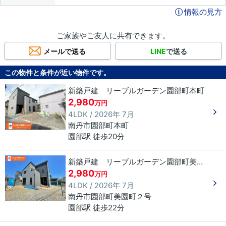
情報の見方
ご家族やご友人に共有できます。
メールで送る
LINE
で送る
この物件と条件が近い物件です。
新築戸建 リーブルガーデン園部町本町
2,980
万円
4LDK / 2026年 7月
南丹市
園部町本町
園部駅 徒歩20分
新築戸建 リーブルガーデン園部町美園町
2,980
万円
4LDK / 2026年 7月
南丹市
園部町美園町
２号
園部駅 徒歩22分