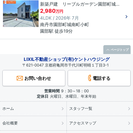
新築戸建 リーブルガーデン園部町城南町
2,980
万円
4LDK / 2026年 7月
南丹市
園部町城南町
小町
園部駅 徒歩19分
ページトップ
LIXIL不動産ショップ(有)ケントハウジング
〒621-0047 京都府亀岡市千代川町明晴１丁目3-1
お問い合わせ
電話する
営業時間
9：30～18：00
定休日
火曜日、水曜日、年末年始
ホーム
スタッフ一覧
会社概要
アクセスマップ