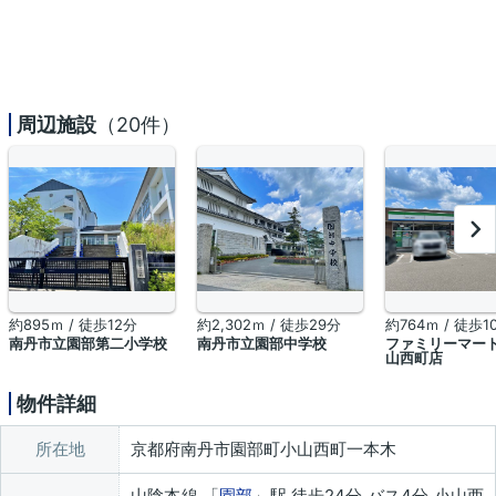
周辺施設
（20件）
約895ｍ / 徒歩12分
約2,302ｍ / 徒歩29分
約764ｍ / 徒歩1
南丹市立園部第二小学校
南丹市立園部中学校
ファミリーマート
山西町店
物件詳細
所在地
京都府南丹市園部町小山西町一本木
山陰本線 「
園部
」駅 徒歩24分 バス4分 小山西