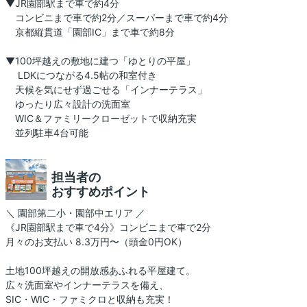
▼JR園部駅まで車で約4分
コンビニまで車で約2分／スーパーまで車で約4分
京都縦貫道「園部IC」まで車で約8分
▼100坪越えの敷地に建つ「ゆとりの平屋」
LDKにつながる4.5帖の和室付き
天候を気にせず過ごせる「インナーテラス」
ゆったり広々設計の洗面室
WIC＆ファミリークローゼットで収納充実
並列駐車4台可能
担当者の
おすすめポイント
＼ 園部第二小・園部中エリア ／
《JR園部駅まで車で4分》コンビニまで車で2分
月々のお支払い 8.3万円〜（頭金0円OK）
土地100坪越えの開放感あふれる平屋建て。
広々洗面室やインナーテラスを備え、
SIC・WIC・ファミクロと収納も充実！