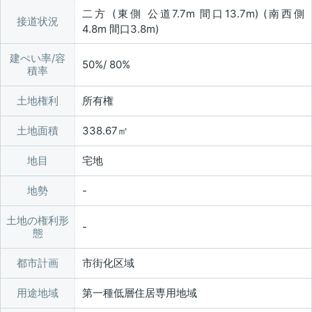
二方 (東側 公道7.7m 間口13.7m) (南西側
接道状況
4.8m 間口3.8m)
建ぺい率/容
50%/ 80%
積率
土地権利
所有権
土地面積
338.67㎡
地目
宅地
地勢
土地の権利形
態
都市計画
市街化区域
用途地域
第一種低層住居専用地域