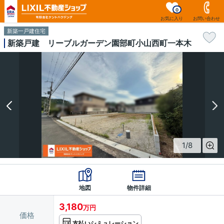
0
お気に入り
お問い合わせ
新築一戸建住宅
新築戸建 リーブルガーデン園部町小山西町一本木
1
/
8
地図
物件詳細
3,180
万円
価格
支払いシミュレーション