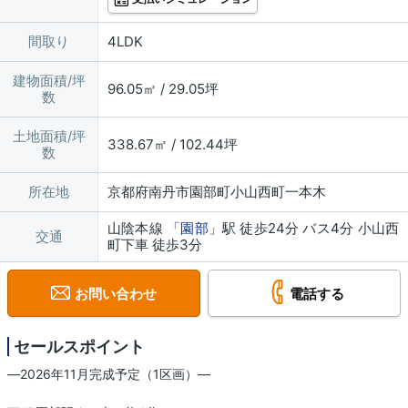
間取り
4LDK
建物面積/坪
96.05㎡ / 29.05坪
数
土地面積/坪
338.67㎡ / 102.44坪
数
所在地
京都府南丹市園部町小山西町一本木
山陰本線 「
園部
」駅 徒歩24分 バス4分 小山西
交通
町下車 徒歩3分
お問い合わせ
電話する
セールスポイント
―2026年11月完成予定（1区画）―